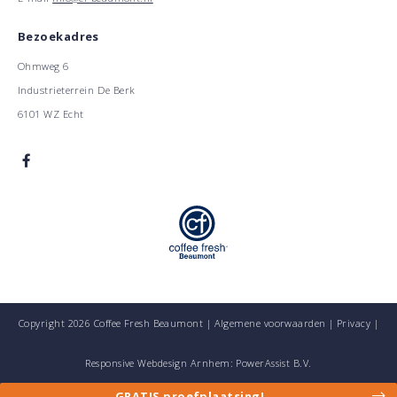
Bezoekadres
Ohmweg 6
Industrieterrein De Berk
6101 WZ Echt
Copyright 2026 Coffee Fresh Beaumont |
Algemene voorwaarden
|
Privacy
|
Responsive Webdesign Arnhem: PowerAssist B.V.
GRATIS
proefplaatsing!