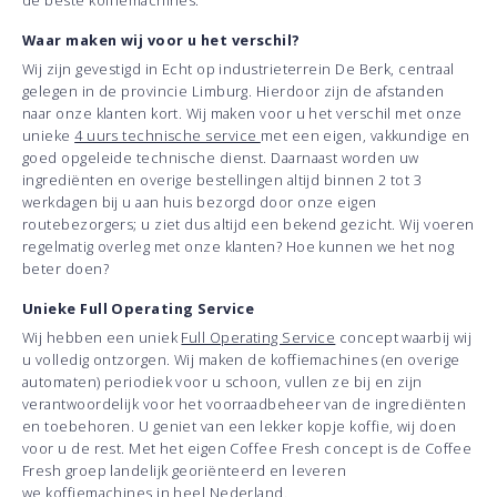
de beste koffiemachines.
Waar maken wij voor u het verschil?
Wij zijn gevestigd in Echt op industrieterrein De Berk, centraal
gelegen in de provincie Limburg. Hierdoor zijn de afstanden
naar onze klanten kort. Wij maken voor u het verschil met onze
unieke
4 uurs technische service
met een eigen, vakkundige en
goed opgeleide technische dienst. Daarnaast worden uw
ingrediënten en overige bestellingen altijd binnen 2 tot 3
werkdagen bij u aan huis bezorgd door onze eigen
routebezorgers; u ziet dus altijd een bekend gezicht. Wij voeren
regelmatig overleg met onze klanten? Hoe kunnen we het nog
beter doen?
Unieke Full Operating Service
Wij hebben een uniek
Full Operating Service
concept waarbij wij
u volledig ontzorgen. Wij maken de koffiemachines (en overige
automaten) periodiek voor u schoon, vullen ze bij en zijn
verantwoordelijk voor het voorraadbeheer van de ingrediënten
en toebehoren. U geniet van een lekker kopje koffie, wij doen
voor u de rest. Met het eigen Coffee Fresh concept is de Coffee
Fresh groep landelijk georiënteerd en leveren
we koffiemachines in heel Nederland.