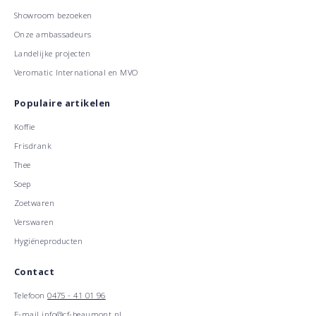
Showroom bezoeken
Onze ambassadeurs
Landelijke projecten
Veromatic International en MVO
Populaire artikelen
Koffie
Frisdrank
Thee
Soep
Zoetwaren
Verswaren
Hygiëneproducten
Contact
Telefoon
0475 - 41 01 96
E-mail
info@cf-beaumont.nl