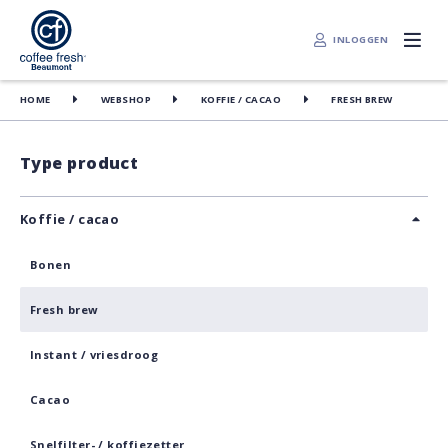
INLOGGEN
HOME
WEBSHOP
KOFFIE / CACAO
FRESH BREW
Type product
Koffie / cacao
Bonen
Fresh brew
Instant / vriesdroog
Cacao
Snelfilter- / koffiezetter