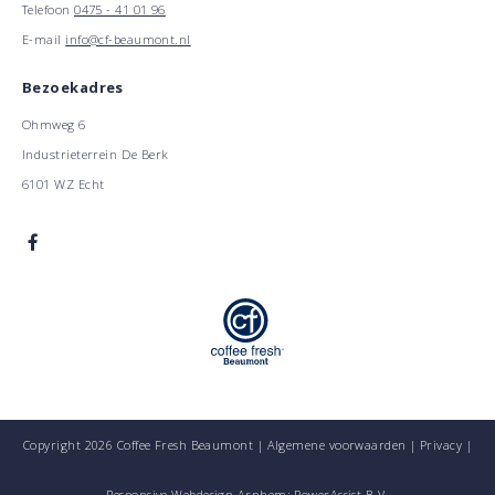
Telefoon
0475 - 41 01 96
E-mail
info@cf-beaumont.nl
Bezoekadres
Ohmweg 6
Industrieterrein De Berk
6101 WZ Echt
Copyright 2026 Coffee Fresh Beaumont |
Algemene voorwaarden
|
Privacy
|
Responsive Webdesign Arnhem: PowerAssist B.V.