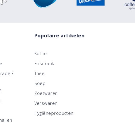
Populaire artikelen
Koffie
ce
Frisdrank
trade /
Thee
Soep
n
Zoetwaren
s
Verswaren
Hygiëneproducten
nal en