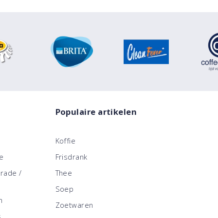
Populaire artikelen
Koffie
ce
Frisdrank
trade /
Thee
Soep
n
Zoetwaren
s