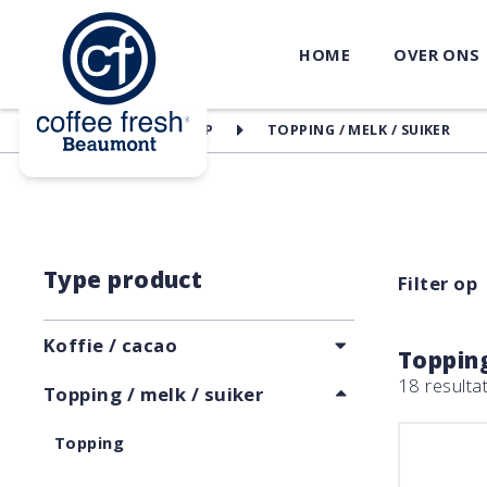
HOME
OVER ONS
HOME
WEBSHOP
TOPPING / MELK / SUIKER
Type product
Filter op
Koffie / cacao
Topping
18 resulta
Topping / melk / suiker
Topping