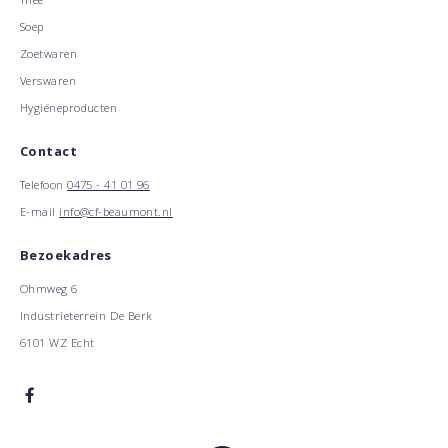
Soep
Zoetwaren
Verswaren
Hygiëneproducten
Contact
Telefoon
0475 - 41 01 96
E-mail
info@cf-beaumont.nl
Bezoekadres
Ohmweg 6
Industrieterrein De Berk
6101 WZ Echt