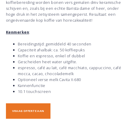
koffiebereiding worden bonen vers gemalen dmv keramische
schijven en, zoals bij een echte Barista dame of heer, onder
hoge druk in het zetsysteem samengeperst. Resultaat: een
ongeëvenaarde kop koffie van horecakwaliteit!
Kenmerken
:
Bereidingstijd: gemiddeld 40 seconden
Capaciteit afvalbak: ca. 50 koffiepuks
Koffie en espresso, enkel of dubbel
Gescheiden heet water uitgifte.
espresso, café au lait, café macchiato, cappuccino, café
mocca, cacao, chocolademelk
Optioneel verse melk Cavita X-680
Kannenfunctie
10.1 touchscreen
VRAAG OFFERTE AAN