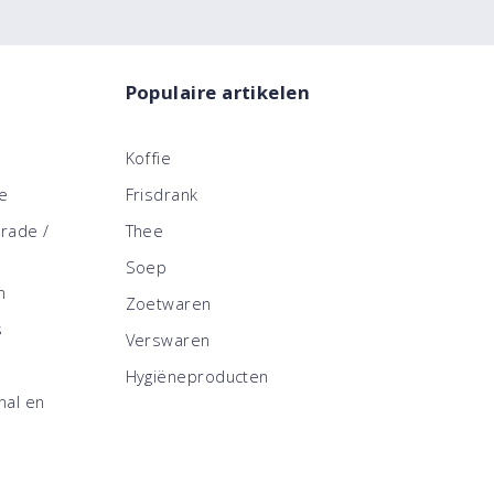
Populaire artikelen
Koffie
ce
Frisdrank
trade /
Thee
Soep
n
Zoetwaren
s
Verswaren
Hygiëneproducten
nal en