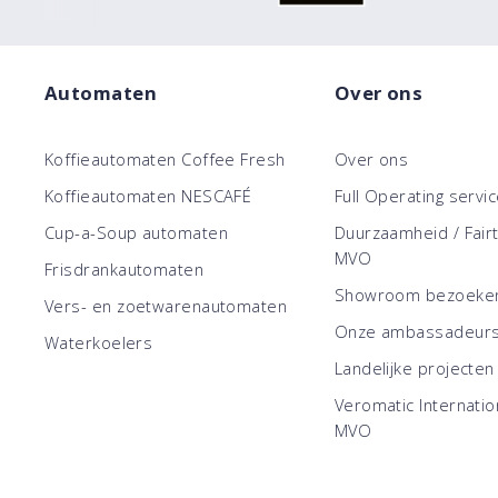
Automaten
Over ons
Koffieautomaten Coffee Fresh
Over ons
Koffieautomaten NESCAFÉ
Full Operating servi
Cup-a-Soup automaten
Duurzaamheid / Fair
MVO
Frisdrankautomaten
Showroom bezoeke
Vers- en zoetwarenautomaten
Onze ambassadeur
Waterkoelers
Landelijke projecten
Veromatic Internatio
MVO