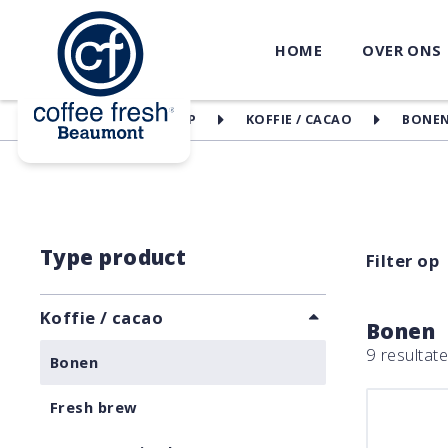
HOME
OVER ONS
HOME
WEBSHOP
KOFFIE / CACAO
BONE
Type product
Filter op
Koffie / cacao
Bonen
9 resultat
Bonen
Fresh brew