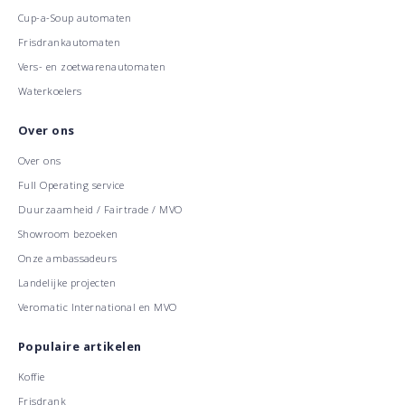
Cup-a-Soup automaten
Frisdrankautomaten
Vers- en zoetwarenautomaten
Waterkoelers
Over ons
Over ons
Full Operating service
Duurzaamheid / Fairtrade / MVO
Showroom bezoeken
Onze ambassadeurs
Landelijke projecten
Veromatic International en MVO
Populaire artikelen
Koffie
Frisdrank