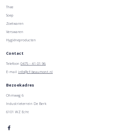
Thee
Soep
Zoetwaren
Verswaren
Hygiëneproducten
Contact
Telefoon
0475 - 41 01 96
E-mail
info@cf-beaumont.nl
Bezoekadres
Ohmweg 6
Industrieterrein De Berk
6101 WZ Echt