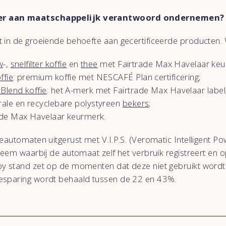
er aan maatschappelijk verantwoord ondernemen?
 in de groeiende behoefte aan gecertificeerde producten. 
w
-,
snelfilter koffie
en
thee
met Fairtrade Max Havelaar keu
ffie
: premium koffie met NESCAFÉ Plan certificering;
Blend koffie
: het A-merk met Fairtrade Max Havelaar label
rale en recyclebare polystyreen
bekers
;
de Max Havelaar keurmerk.
eautomaten uitgerust met V.I.P.S. (Veromatic Intelligent Pow
teem waarbij de automaat zelf het verbruik registreert en o
y stand zet op de momenten dat deze niet gebruikt wordt. 
esparing wordt behaald tussen de 22 en 43%.