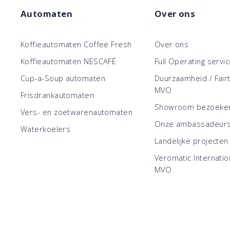
Automaten
Over ons
Koffieautomaten Coffee Fresh
Over ons
Koffieautomaten NESCAFÉ
Full Operating servi
Cup-a-Soup automaten
Duurzaamheid / Fair
MVO
Frisdrankautomaten
Showroom bezoeke
Vers- en zoetwarenautomaten
Onze ambassadeur
Waterkoelers
Landelijke projecten
Veromatic Internatio
MVO