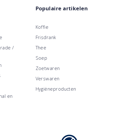
Populaire artikelen
Koffie
ce
Frisdrank
trade /
Thee
Soep
n
Zoetwaren
s
Verswaren
Hygiëneproducten
nal en