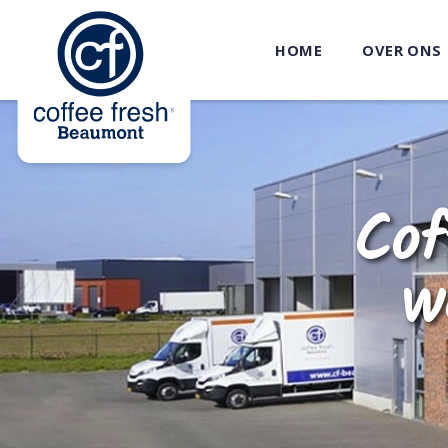
HOME
OVER ONS
Cof
w