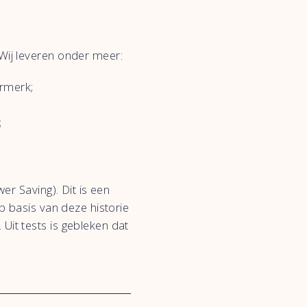
Wij leveren onder meer:
rmerk;
;
er Saving). Dit is een
p basis van deze historie
Uit tests is gebleken dat