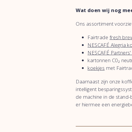
Wat doen wij nog me
Ons assortiment voorziet
Fairtrade
fresh bre
NESCAFÉ Alegria ko
NESCAFÉ Partners' 
kartonnen C0₂ neut
koekjes
met Fairtra
Daarnaast zijn onze koffi
intelligent besparingssys
de machine in de stand-b
er hiermee een energieb