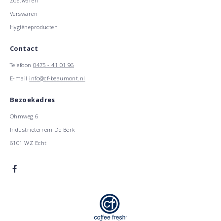
Zoetwaren
Verswaren
Hygiëneproducten
Contact
Telefoon
0475 - 41 01 96
E-mail
info@cf-beaumont.nl
Bezoekadres
Ohmweg 6
Industrieterrein De Berk
6101 WZ Echt