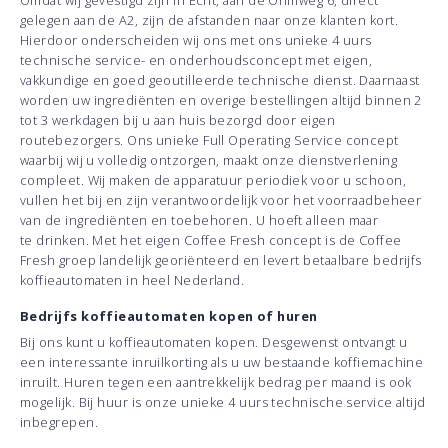
Omdat wij gevestigd zijn in Echt, aan de Ohmweg 6, direct
gelegen aan de A2, zijn de afstanden naar onze klanten kort.
Hierdoor onderscheiden wij ons met ons unieke 4 uurs
technische service- en onderhoudsconcept met eigen,
vakkundige en goed geoutilleerde technische dienst. Daarnaast
worden uw ingrediënten en overige bestellingen altijd binnen 2
tot 3 werkdagen bij u aan huis bezorgd door eigen
routebezorgers. Ons unieke Full Operating Service concept
waarbij wij u volledig ontzorgen, maakt onze dienstverlening
compleet. Wij maken de apparatuur periodiek voor u schoon,
vullen het bij en zijn verantwoordelijk voor het voorraadbeheer
van de ingrediënten en toebehoren. U hoeft alleen maar
te drinken. Met het eigen Coffee Fresh concept is de Coffee
Fresh groep landelijk georiënteerd en levert betaalbare bedrijfs
koffieautomaten in heel Nederland.
Bedrijfs koffieautomaten kopen of huren
Bij ons kunt u koffieautomaten kopen. Desgewenst ontvangt u
een interessante inruilkorting als u uw bestaande koffiemachine
inruilt. Huren tegen een aantrekkelijk bedrag per maand is ook
mogelijk. Bij huur is onze unieke 4 uurs technische service altijd
inbegrepen.