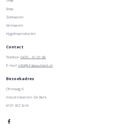
Thee
Soep
Zoetwaren
Verswaren
Hygiëneproducten
Contact
Telefoon
0475 - 41 01 96
E-mail
info@cf-beaumont.nl
Bezoekadres
Ohmweg 6
Industrieterrein De Berk
6101 WZ Echt