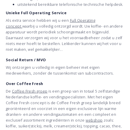
uitstekend bereikbare telefonische technische helpdesk.
Unieke Full Operating Service
Als extra service hebben wij u een
Full Operating
concept
waarbij u volledig ontzorgd wordt. Uw koffie- en andere
apparatuur wordt periodiek schoongemaakt en bijgevuld.
Daarnaast verzorgen wij voor u het voorraadbeheer zodat u zelf
niets meer hoeft te bestellen. Lekkerder kunnen wij het voor u
niet maken, wel gemakkelijker...
Social Return / MVO
Wij ontzorgen u volledig in eigen beheer met eigen
medewerkers, zonder de tussenkomst van subcontractors.
Over Coffee Fresh
De
Coffee Fresh groep
is een groep van in totaal 5 zelfstandige
Nederlandse koffie- en vendingspecialisten. Met het eigen
Coffee Fresh concept is de Coffee Fresh groep landelijk breed
georiënteerd en voorziet in een eigen exclusieve lijn warme
dranken- en andere vendingautomaten en een compleet en
exclusief assortiment ingrediënten in onze
webshop
zoals:
koffie, suiker(sticks), melk, creamer(sticks), topping, cacao, thee,