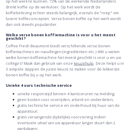
op het werk te kunnen. 72% van de werkende Nederlanders
drinkt koffie op de werkvloer. Op het werk wordt de
koffiebeleving echter steeds belangrijk, evenals de "roep" om
luxere koffieconcepten. Verse bonen koffie op het werk wordt
dan ook steeds populairder.
Welke verse bonen koffiemachine is voor u het meest
geschikt?
Coffee Fresh Beaumont biedt verschillende verse bonen
koffiemachines en navullingen (ingrediënten etc.) Wilt u weten
welke bonen koffiemachine het meest geschikt is voor u en uw
collega’s? Maak dan gebruik van onze
keuzehulp
. Deze helpt u in
3 simpele stappen de juiste keuze te maken voor de lekkerste
bonen koffie bij u op het werk.
Unieke 4 uurs technische service
unieke responstijd binnen 4 kantooruren na melding;
geen kosten voor voorrijden, arbeid en onderdelen;
gratis technische service en onderhoud bij huur van de
apparatuur;
gratis vervangende (tijdelijke) voorziening indien
eventuele uitval van uw apparatuur langer duurt dan 2
werkdagen;