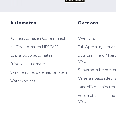
Automaten
Over ons
Koffieautomaten Coffee Fresh
Over ons
Koffieautomaten NESCAFÉ
Full Operating servi
Cup-a-Soup automaten
Duurzaamheid / Fair
MVO
Frisdrankautomaten
Showroom bezoeke
Vers- en zoetwarenautomaten
Onze ambassadeur
Waterkoelers
Landelijke projecten
Veromatic Internatio
MVO