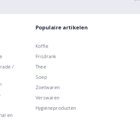
Populaire artikelen
Koffie
ce
Frisdrank
trade /
Thee
Soep
n
Zoetwaren
s
Verswaren
Hygiëneproducten
nal en