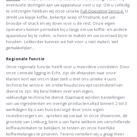
eventuele storingen aan uw apparatuur voor u op. Om u volledig
te ontzorgen hebben wij onze unieke
Full Operating Service.
U
drinkt uw kopje koffie, bekertje soep of frisdrank, eet uw
broodje of snack en wij doen voor u de rest. Onze eigen
operators komen periodiek bij u langs om uw koffie- en andere
apparatuur bij te vullen, schoon te maken en uw voorraad bij te
houden. Lekkerder kunnen we het voor u niet maken, wel
gemakkelijker...
Regionale functie
Onze regionale functie heeft voor u meerdere voordelen. Door
onze centrale ligging in Echt, zijn de afstanden naar onze
klanten kort wat ons in staat stelt u met ons unieke 4 uurs
technische service- en onderhoudsconcept razendsnel van
dienst te zijn. Wij beschikken over een eigen,
vakkundige technische dienst. Daarnaast worden bestellingen
van uw ingrediënten en overige producten altijd binnen 2 tot 3
werkdagen bij u aan huis bezorgd door onze eigen
routebezorgers en...spreken wij uw taal. In onze showroom, de
grootste van Limburg, bent u van harte welkom om verschillende
koffieautomaten te bekijken, te testen en onze heerlijke
koffiemelanges te proeven. Tevens vertellen wij u graag meer