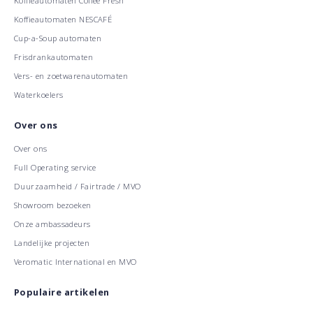
Koffieautomaten Coffee Fresh
Koffieautomaten NESCAFÉ
Cup-a-Soup automaten
Frisdrankautomaten
Vers- en zoetwarenautomaten
Waterkoelers
Over ons
Over ons
Full Operating service
Duurzaamheid / Fairtrade / MVO
Showroom bezoeken
Onze ambassadeurs
Landelijke projecten
Veromatic International en MVO
Populaire artikelen