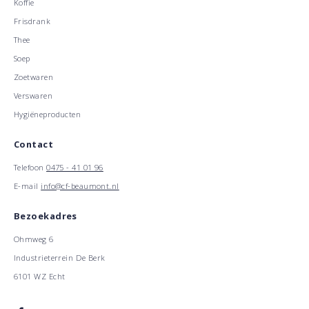
Koffie
Frisdrank
Thee
Soep
Zoetwaren
Verswaren
Hygiëneproducten
Contact
Telefoon
0475 - 41 01 96
E-mail
info@cf-beaumont.nl
Bezoekadres
Ohmweg 6
Industrieterrein De Berk
6101 WZ Echt