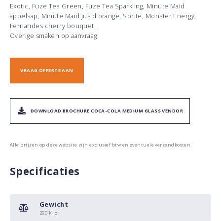
Exotic, Fuze Tea Green, Fuze Tea Sparkling, Minute Maid
appelsap, Minute Maid jus d'orange, Sprite, Monster Energy,
Fernandes cherry bouquet.
Overige smaken op aanvraag.
VRAAG OFFERTE AAN
DOWNLOAD BROCHURE COCA-COLA MEDIUM GLASS VENDOR
Alle prijzen op deze website zijn exclusief btw en eventuele verzendkosten.
Specificaties
Gewicht
290 kilo