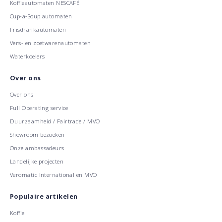
Koffieautomaten NESCAFÉ
Cup-a-Soup automaten
Frisdrankautomaten
Vers- en zoetwarenautomaten
Waterkoelers
Over ons
Over ons
Full Operating service
Duurzaamheid / Fairtrade / MVO
Showroom bezoeken
Onze ambassadeurs
Landelijke projecten
Veromatic International en MVO
Populaire artikelen
Koffie