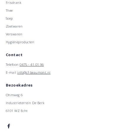
Frisdrank
Thee
Soep
Zoetwaren
Verswaren
Hygiëneproducten
Contact
Telefoon
0475 - 41 01 96
E-mail
info@cf-beaumont.nl
Bezoekadres
Ohmweg 6
Industrieterrein De Berk
6101 WZ Echt