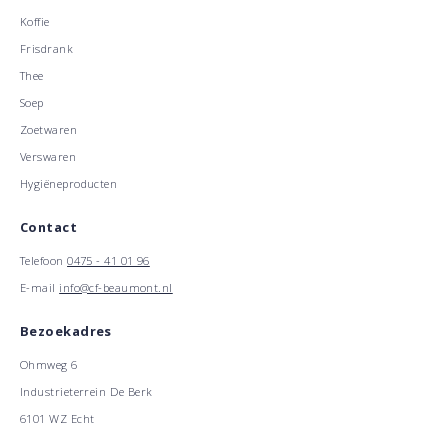
Koffie
Frisdrank
Thee
Soep
Zoetwaren
Verswaren
Hygiëneproducten
Contact
Telefoon
0475 - 41 01 96
E-mail
info@cf-beaumont.nl
Bezoekadres
Ohmweg 6
Industrieterrein De Berk
6101 WZ Echt