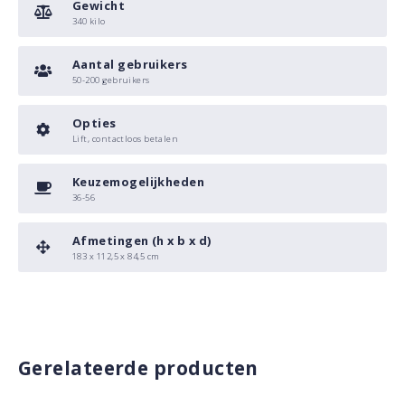
Gewicht
340 kilo
Aantal gebruikers
50-200 gebruikers
Opties
Lift, contactloos betalen
Keuzemogelijkheden
36-56
Afmetingen (h x b x d)
183 x 112,5 x 84,5 cm
Gerelateerde producten