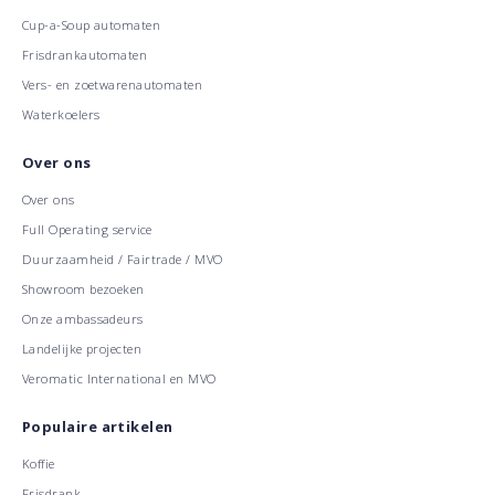
Cup-a-Soup automaten
Frisdrankautomaten
Vers- en zoetwarenautomaten
Waterkoelers
Over ons
Over ons
Full Operating service
Duurzaamheid / Fairtrade / MVO
Showroom bezoeken
Onze ambassadeurs
Landelijke projecten
Veromatic International en MVO
Populaire artikelen
Koffie
Frisdrank