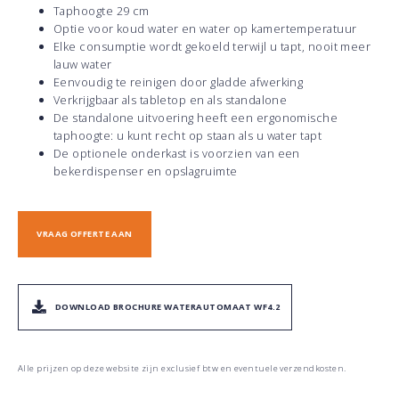
Taphoogte 29 cm
Optie voor koud water en water op kamertemperatuur
Elke consumptie wordt gekoeld terwijl u tapt, nooit meer
lauw water
Eenvoudig te reinigen door gladde afwerking
Verkrijgbaar als tabletop en als standalone
De standalone uitvoering heeft een ergonomische
taphoogte: u kunt recht op staan als u water tapt
De optionele onderkast is voorzien van een
bekerdispenser en opslagruimte
VRAAG OFFERTE AAN
DOWNLOAD BROCHURE WATERAUTOMAAT WF4.2
Alle prijzen op deze website zijn exclusief btw en eventuele verzendkosten.