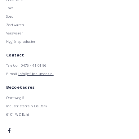
Thee
Soep
Zoetwaren
Verswaren
Hygiëneproducten
Contact
Telefoon
0475 - 41 01 96
E-mail
info@cf-beaumont.nl
Bezoekadres
Ohmweg 6
Industrieterrein De Berk
6101 WZ Echt