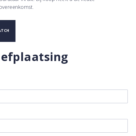
sovereenkomst.
MATCH
efplaatsing