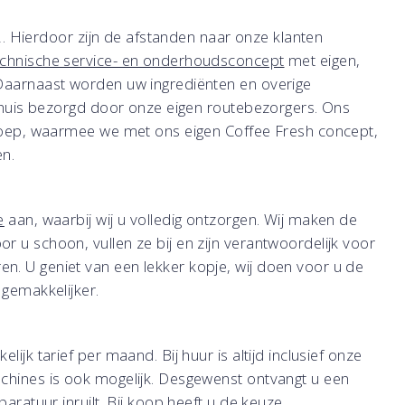
 A2. Hierdoor zijn de afstanden naar onze klanten
echnische service- en onderhoudsconcept
met eigen,
 Daarnaast worden uw ingrediënten en overige
an huis bezorgd door onze eigen routebezorgers. Ons
 groep, waarmee we met ons eigen Coffee Fresh concept,
en.
e
aan, waarbij wij u volledig ontzorgen. Wij maken de
 u schoon, vullen ze bij en zijn verantwoordelijk voor
n. U geniet van een lekker kopje, wij doen voor u de
 gemakkelijker.
ijk tarief per maand. Bij huur is altijd inclusief onze
achines is ook mogelijk. Desgewenst ontvangt u een
paratuur inruilt. Bij koop heeft u de keuze