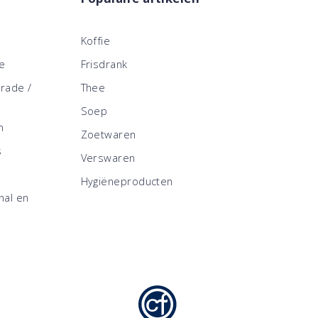
Koffie
ce
Frisdrank
trade /
Thee
Soep
n
Zoetwaren
s
Verswaren
Hygiëneproducten
nal en