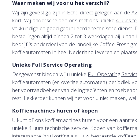
Waar maken wij voor u het verschil?
Wij zijn gevestigd zijn in Echt, direct gelegen aan de
kort. Wij onderscheiden ons met ons unieke
4 uurs t
vakkundige en goed geoutilleerde technische dienst.
bestellingen altijd binnen 2 tot 3 werkdagen bij u a
bedrijf is onderdeel van de landelijke Coffee Fresh
koffieautomaten in heel Nederland leveren en plaats
Unieke Full Service Operating
Desgewenst bieden wij u unieke
Full Operating Servic
koffieautomaten (en overige automaten) periodiek voor
het voorraadbeheer van de ingrediënten en toebehore
rest. Lekkerder kunnen wij het voor u niet maken, wel
Koffiemachines huren of kopen
U kunt bij ons koffiemachines huren voor een aantrekkel
unieke 4 uurs technische service. Kopen van koffiem
interessante inruilkorting als u uw bestaande koffieap