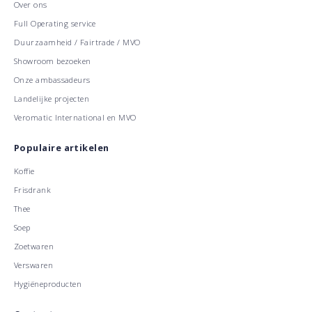
Over ons
Full Operating service
Duurzaamheid / Fairtrade / MVO
Showroom bezoeken
Onze ambassadeurs
Landelijke projecten
Veromatic International en MVO
Populaire artikelen
Koffie
Frisdrank
Thee
Soep
Zoetwaren
Verswaren
Hygiëneproducten