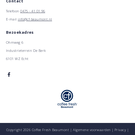
Contact
Telefoon
0475 - 41 01 96
E-mail
info@cf-beaumont.nl
Bezoekadres
Ohmweg 6
Industrieterrein De Berk
6101 WZ Echt
Copyright 2026 Coffee Fresh Beaumont |
Algemene voorwaarden
|
Privacy
|