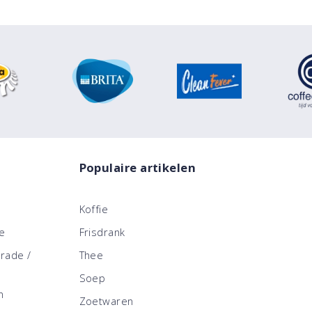
Populaire artikelen
Koffie
ce
Frisdrank
trade /
Thee
Soep
n
Zoetwaren