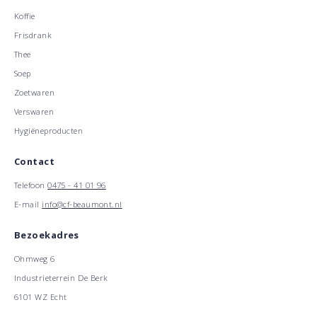
Koffie
Frisdrank
Thee
Soep
Zoetwaren
Verswaren
Hygiëneproducten
Contact
Telefoon
0475 - 41 01 96
E-mail
info@cf-beaumont.nl
Bezoekadres
Ohmweg 6
Industrieterrein De Berk
6101 WZ Echt