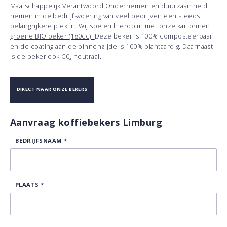
Maatschappelijk Verantwoord Ondernemen en duurzaamheid
nemen in de bedrijfsvoering van veel bedrijven een steeds
belangrijkere plek in. Wij spelen hierop in met onze
kartonnen
groene BIO beker (180cc).
Deze beker is 100% composteerbaar
en de coating aan de binnenzijde is 100% plantaardig. Daarnaast
is de beker ook C0₂ neutraal.
DIRECT NAAR ONZE BEKERS
Aanvraag koffiebekers Limburg
BEDRIJFSNAAM
*
PLAATS
*