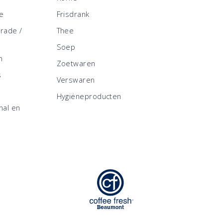
ce
Frisdrank
trade /
Thee
Soep
n
Zoetwaren
s
Verswaren
Hygiëneproducten
nal en