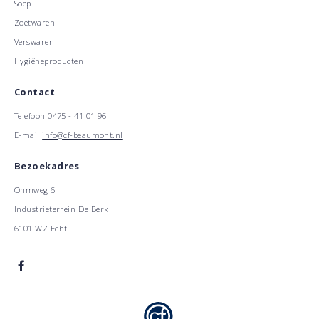
Soep
Zoetwaren
Verswaren
Hygiëneproducten
Contact
Telefoon
0475 - 41 01 96
E-mail
info@cf-beaumont.nl
Bezoekadres
Ohmweg 6
Industrieterrein De Berk
6101 WZ Echt