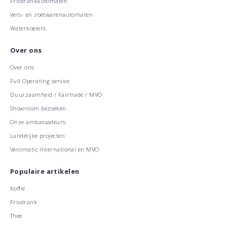
Frisdrankautomaten
Vers- en zoetwarenautomaten
Waterkoelers
Over ons
Over ons
Full Operating service
Duurzaamheid / Fairtrade / MVO
Showroom bezoeken
Onze ambassadeurs
Landelijke projecten
Veromatic International en MVO
Populaire artikelen
Koffie
Frisdrank
Thee