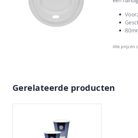
een handig 
Voorz
Gesch
80m
Alle prijzen
Gerelateerde producten