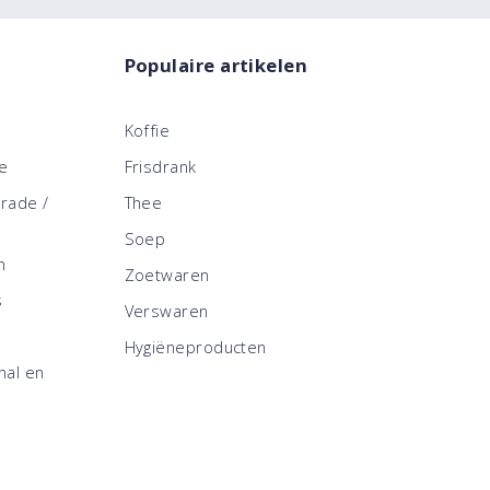
Populaire artikelen
Koffie
ce
Frisdrank
trade /
Thee
Soep
n
Zoetwaren
s
Verswaren
Hygiëneproducten
nal en