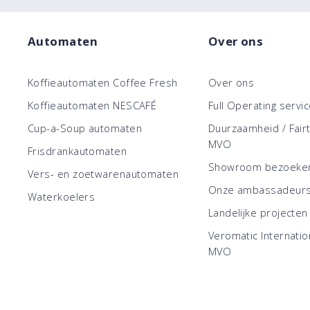
Automaten
Over ons
Koffieautomaten Coffee Fresh
Over ons
Koffieautomaten NESCAFÉ
Full Operating servi
Cup-a-Soup automaten
Duurzaamheid / Fair
MVO
Frisdrankautomaten
Showroom bezoeke
Vers- en zoetwarenautomaten
Onze ambassadeur
Waterkoelers
Landelijke projecten
Veromatic Internatio
MVO