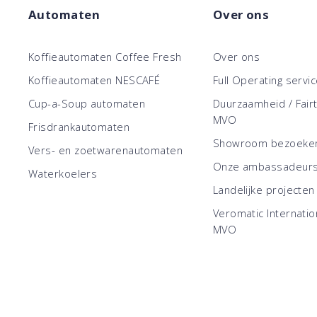
Automaten
Over ons
Koffieautomaten Coffee Fresh
Over ons
Koffieautomaten NESCAFÉ
Full Operating servi
Cup-a-Soup automaten
Duurzaamheid / Fair
MVO
Frisdrankautomaten
Showroom bezoeke
Vers- en zoetwarenautomaten
Onze ambassadeur
Waterkoelers
Landelijke projecten
Veromatic Internatio
MVO