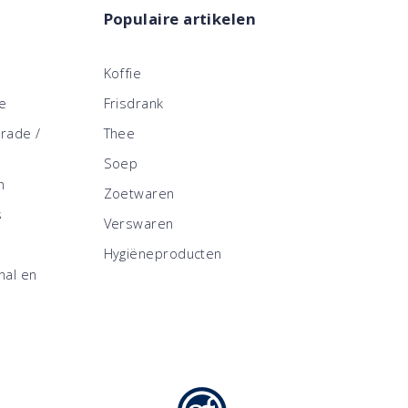
Populaire artikelen
Koffie
ce
Frisdrank
trade /
Thee
Soep
n
Zoetwaren
s
Verswaren
Hygiëneproducten
nal en