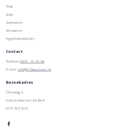
Thee
Soep
Zoetwaren
Verswaren
Hygiëneproducten
Contact
Telefoon
0475 - 41 01 96
E-mail
info@cf-beaumont.nl
Bezoekadres
Ohmweg 6
Industrieterrein De Berk
6101 WZ Echt