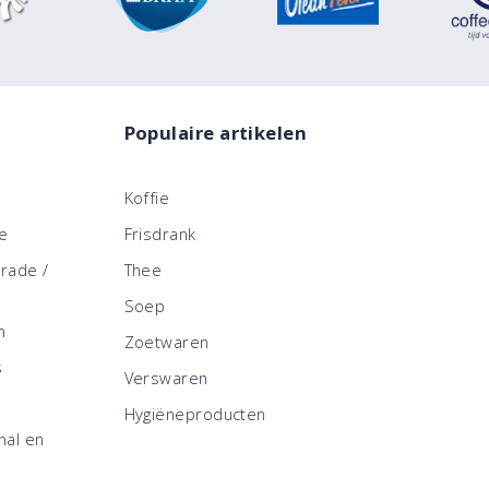
Populaire artikelen
Koffie
ce
Frisdrank
trade /
Thee
Soep
n
Zoetwaren
s
Verswaren
Hygiëneproducten
nal en