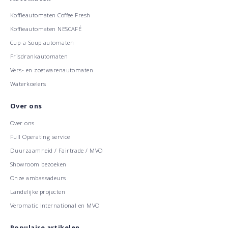
Koffieautomaten Coffee Fresh
Koffieautomaten NESCAFÉ
Cup-a-Soup automaten
Frisdrankautomaten
Vers- en zoetwarenautomaten
Waterkoelers
Over ons
Over ons
Full Operating service
Duurzaamheid / Fairtrade / MVO
Showroom bezoeken
Onze ambassadeurs
Landelijke projecten
Veromatic International en MVO
Populaire artikelen