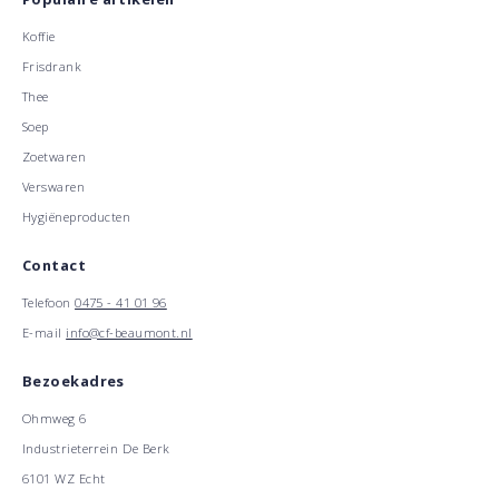
Koffie
Frisdrank
Thee
Soep
Zoetwaren
Verswaren
Hygiëneproducten
Contact
Telefoon
0475 - 41 01 96
E-mail
info@cf-beaumont.nl
Bezoekadres
Ohmweg 6
Industrieterrein De Berk
6101 WZ Echt