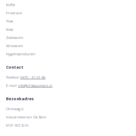
Koffie
Frisdrank
Thee
Soep
Zoetwaren
Verswaren
Hygiëneproducten
Contact
Telefoon
0475 - 41 01 96
E-mail
info@cf-beaumont.nl
Bezoekadres
Ohmweg 6
Industrieterrein De Berk
6101 WZ Echt