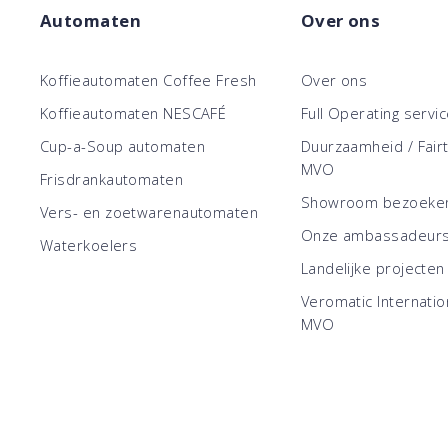
Automaten
Over ons
Koffieautomaten Coffee Fresh
Over ons
Koffieautomaten NESCAFÉ
Full Operating servi
Cup-a-Soup automaten
Duurzaamheid / Fair
MVO
Frisdrankautomaten
Showroom bezoeke
Vers- en zoetwarenautomaten
Onze ambassadeur
Waterkoelers
Landelijke projecten
Veromatic Internatio
MVO