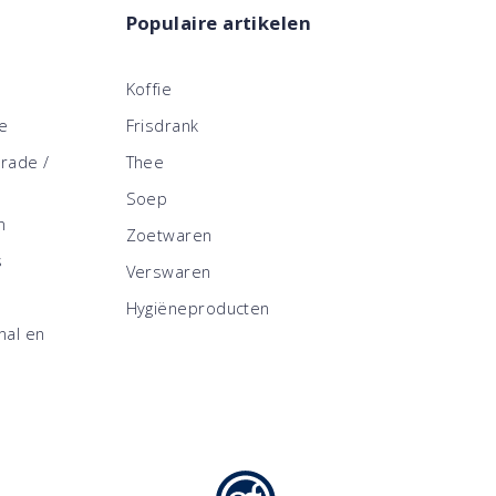
Populaire artikelen
Koffie
ce
Frisdrank
trade /
Thee
Soep
n
Zoetwaren
s
Verswaren
Hygiëneproducten
nal en