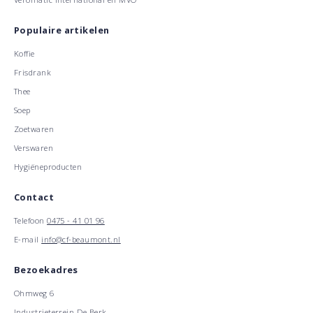
Populaire artikelen
Koffie
Frisdrank
Thee
Soep
Zoetwaren
Verswaren
Hygiëneproducten
Contact
Telefoon
0475 - 41 01 96
E-mail
info@cf-beaumont.nl
Bezoekadres
Ohmweg 6
Industrieterrein De Berk