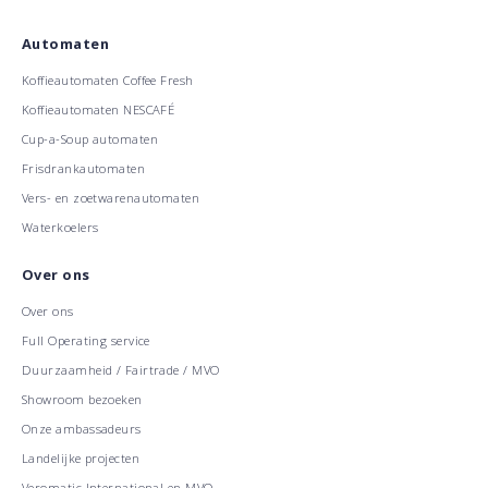
Automaten
Koffieautomaten Coffee Fresh
Koffieautomaten NESCAFÉ
Cup-a-Soup automaten
Frisdrankautomaten
Vers- en zoetwarenautomaten
Waterkoelers
Over ons
Over ons
Full Operating service
Duurzaamheid / Fairtrade / MVO
Showroom bezoeken
Onze ambassadeurs
Landelijke projecten
Veromatic International en MVO