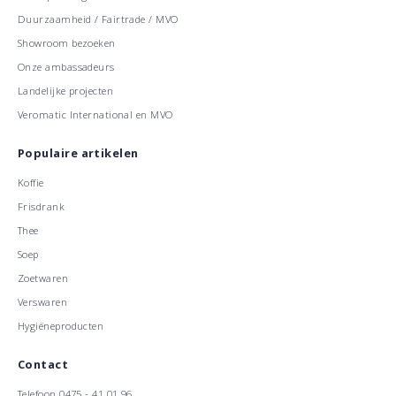
Duurzaamheid / Fairtrade / MVO
Showroom bezoeken
Onze ambassadeurs
Landelijke projecten
Veromatic International en MVO
Populaire artikelen
Koffie
Frisdrank
Thee
Soep
Zoetwaren
Verswaren
Hygiëneproducten
Contact
Telefoon
0475 - 41 01 96