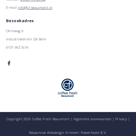
E-mail
info@cf-beaumont.nl
Bezoekadres
Ohmweg 6
Industrieterrein De Berk
6101 WZ Echt
Copyright 2026 Coffee Fresh Beaumont |
Algemene voorwaarden
|
Privacy
|
Responsive Webdesign Arnhem: PowerAssist B.V.