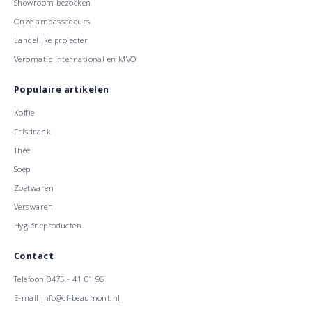
Showroom bezoeken
Onze ambassadeurs
Landelijke projecten
Veromatic International en MVO
Populaire artikelen
Koffie
Frisdrank
Thee
Soep
Zoetwaren
Verswaren
Hygiëneproducten
Contact
Telefoon
0475 - 41 01 96
E-mail
info@cf-beaumont.nl