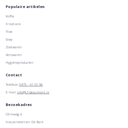
Populaire artikelen
Koffie
Frisdrank
Thee
Soep
Zoetwaren
Verswaren
Hygiëneproducten
Contact
Telefoon
0475 - 41 01 96
E-mail
info@cf-beaumont.nl
Bezoekadres
Ohmweg 6
Industrieterrein De Berk