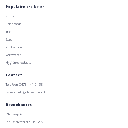
Populaire artikelen
Koffie
Frisdrank
Thee
Soep
Zoetwaren
Verswaren
Hygiëneproducten
Contact
Telefoon
0475 - 41 01 96
E-mail
info@cf-beaumont.nl
Bezoekadres
Ohmweg 6
Industrieterrein De Berk