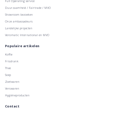
Full Operating service
Duurzaamheid / Fairtrade / MVO
Showroom bezoeken
Onze ambassadeurs
Landelijke projecten
Veromatic International en MVO
Populaire artikelen
Koffie
Frisdrank
Thee
Soep
Zoetwaren
Verswaren
Hygiëneproducten
Contact