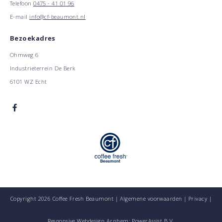
Telefoon
0475 - 41 01 96
E-mail
info@cf-beaumont.nl
Bezoekadres
Ohmweg 6
Industrieterrein De Berk
6101 WZ Echt
Copyright 2026 Coffee Fresh Beaumont |
Algemene voorwaarden
|
Privacy
|
Responsive Webdesign Arnhem: PowerAssist B.V.