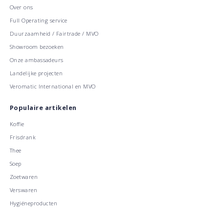
Over ons
Full Operating service
Duurzaamheid / Fairtrade / MVO
Showroom bezoeken
Onze ambassadeurs
Landelijke projecten
Veromatic International en MVO
Populaire artikelen
Koffie
Frisdrank
Thee
Soep
Zoetwaren
Verswaren
Hygiëneproducten