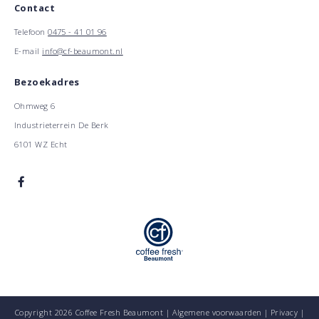
Contact
Telefoon
0475 - 41 01 96
E-mail
info@cf-beaumont.nl
Bezoekadres
Ohmweg 6
Industrieterrein De Berk
6101 WZ Echt
Copyright 2026 Coffee Fresh Beaumont |
Algemene voorwaarden
|
Privacy
|