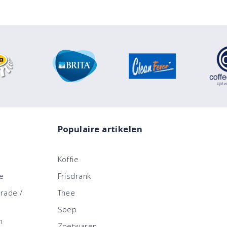
Populaire artikelen
Koffie
ce
Frisdrank
trade /
Thee
Soep
n
Zoetwaren