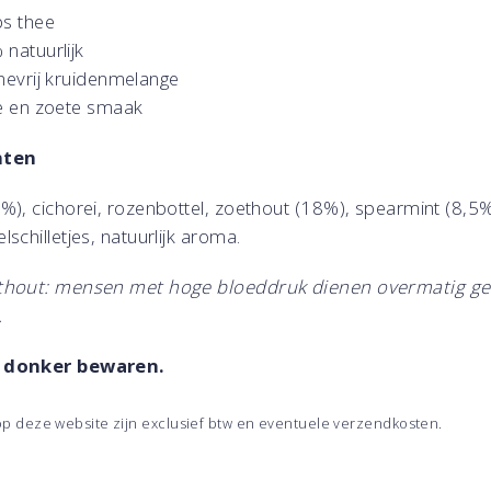
s thee
natuurlijk
nevrij kruidenmelange
e en zoete smaak
nten
%), cichorei, rozenbottel, zoethout (18%), spearmint (8,5%
schilletjes, natuurlijk aroma.
thout: mensen met hoge bloeddruk dienen overmatig ge
.
 donker bewaren.
 op deze website zijn exclusief btw en eventuele verzendkosten.