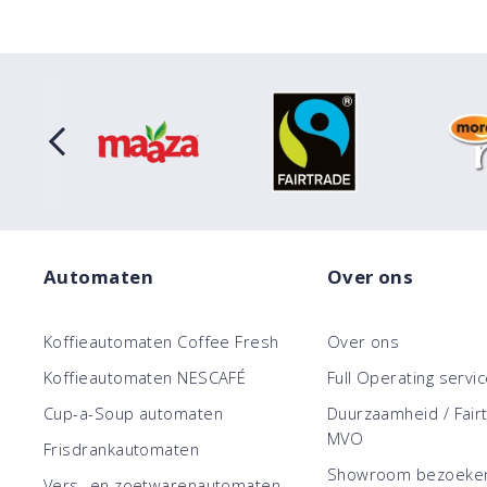
Automaten
Over ons
Koffieautomaten Coffee Fresh
Over ons
Koffieautomaten NESCAFÉ
Full Operating servi
Cup-a-Soup automaten
Duurzaamheid / Fair
MVO
Frisdrankautomaten
Showroom bezoeke
Vers- en zoetwarenautomaten