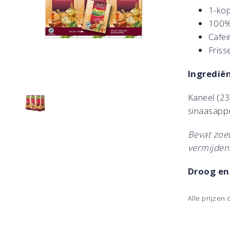
1-kop
100% 
Cafeï
Friss
Ingredië
Kaneel (23
sinaasappel
Bevat zoe
vermijden
Droog en
Alle prijzen