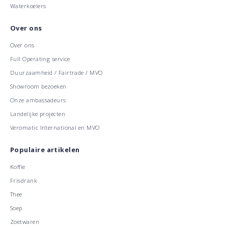
Waterkoelers
Over ons
Over ons
Full Operating service
Duurzaamheid / Fairtrade / MVO
Showroom bezoeken
Onze ambassadeurs
Landelijke projecten
Veromatic International en MVO
Populaire artikelen
Koffie
Frisdrank
Thee
Soep
Zoetwaren