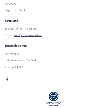
Verswaren
Hygiëneproducten
Contact
Telefoon
0475 - 41 01 96
E-mail
info@cf-beaumont.nl
Bezoekadres
Ohmweg 6
Industrieterrein De Berk
6101 WZ Echt