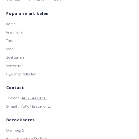
Populaire artikelen
Koffie
Frisdrank
Thee
Soep
Zoetwaren
Verswaren
Hygiëneproducten
Contact
Telefoon
0475 - 41 01 96
E-mail
info@cf-beaumont.nl
Bezoekadres
Ohmweg 6
Industrieterrein De Berk