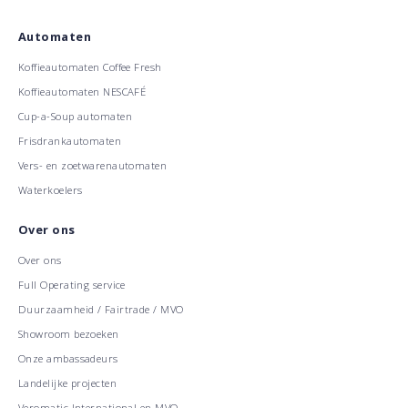
Automaten
Koffieautomaten Coffee Fresh
Koffieautomaten NESCAFÉ
Cup-a-Soup automaten
Frisdrankautomaten
Vers- en zoetwarenautomaten
Waterkoelers
Over ons
Over ons
Full Operating service
Duurzaamheid / Fairtrade / MVO
Showroom bezoeken
Onze ambassadeurs
Landelijke projecten
Veromatic International en MVO