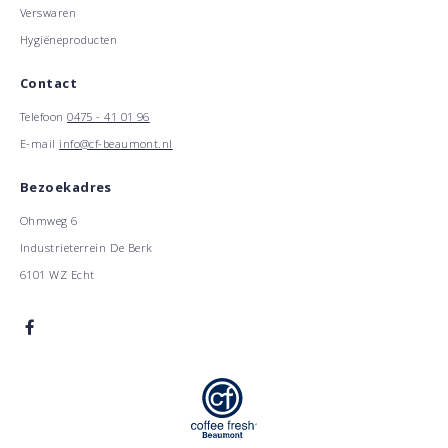
Verswaren
Hygiëneproducten
Contact
Telefoon
0475 - 41 01 96
E-mail
info@cf-beaumont.nl
Bezoekadres
Ohmweg 6
Industrieterrein De Berk
6101 WZ Echt