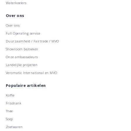
Waterkoelers
Over ons
Over ons
Full Operating service
Duurzaamheid / Fairtrade / MVO
Showroom bezoeken
Onze ambassadeurs
Landelijke projecten
Veromatic International en MVO
Populaire artikelen
Koffie
Frisdrank
Thee
Soep
Zoetwaren