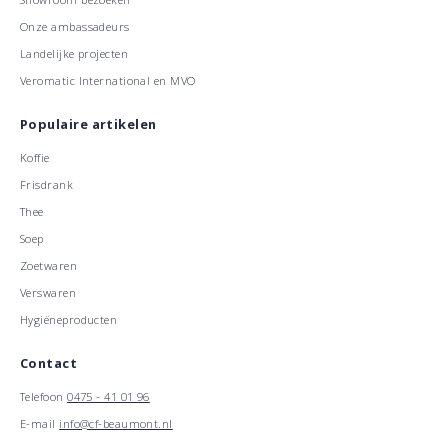
Onze ambassadeurs
Landelijke projecten
Veromatic International en MVO
Populaire artikelen
Koffie
Frisdrank
Thee
Soep
Zoetwaren
Verswaren
Hygiëneproducten
Contact
Telefoon
0475 - 41 01 96
E-mail
info@cf-beaumont.nl