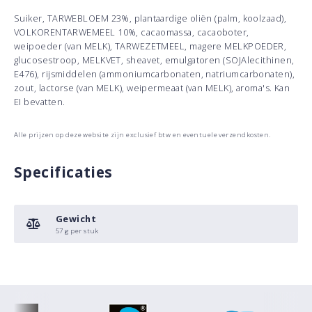
Suiker, TARWEBLOEM 23%, plantaardige oliën (palm, koolzaad),
VOLKORENTARWEMEEL 10%, cacaomassa, cacaoboter,
weipoeder (van MELK), TARWEZETMEEL, magere MELKPOEDER,
glucosestroop, MELKVET, sheavet, emulgatoren (SOJAlecithinen,
E476), rijsmiddelen (ammoniumcarbonaten, natriumcarbonaten),
zout, lactorse (van MELK), weipermeaat (van MELK), aroma's. Kan
EI bevatten.
Alle prijzen op deze website zijn exclusief btw en eventuele verzendkosten.
Specificaties
Gewicht
57 g per stuk