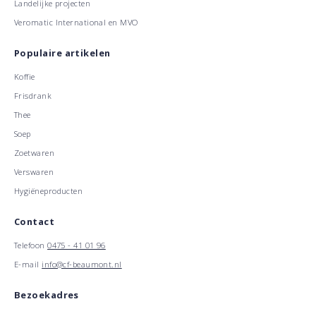
Landelijke projecten
Veromatic International en MVO
Populaire artikelen
Koffie
Frisdrank
Thee
Soep
Zoetwaren
Verswaren
Hygiëneproducten
Contact
Telefoon
0475 - 41 01 96
E-mail
info@cf-beaumont.nl
Bezoekadres