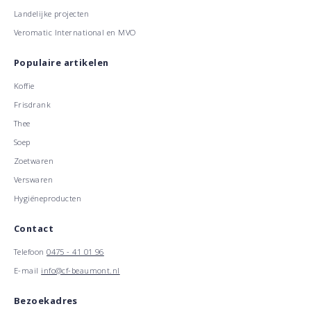
Landelijke projecten
Veromatic International en MVO
Populaire artikelen
Koffie
Frisdrank
Thee
Soep
Zoetwaren
Verswaren
Hygiëneproducten
Contact
Telefoon
0475 - 41 01 96
E-mail
info@cf-beaumont.nl
Bezoekadres