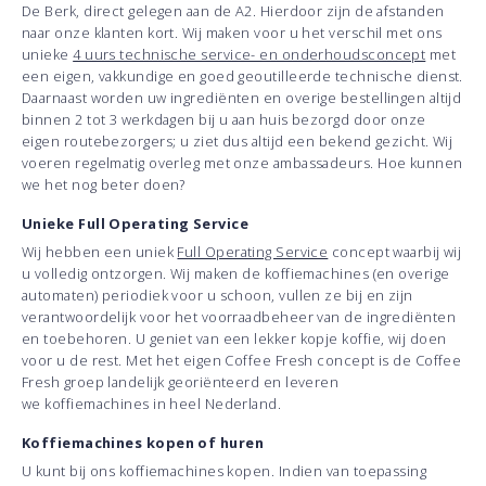
De Berk, direct gelegen aan de A2. Hierdoor zijn de afstanden
naar onze klanten kort. Wij maken voor u het verschil met ons
unieke
4 uurs technische service- en onderhoudsconcept
met
een eigen, vakkundige en goed geoutilleerde technische dienst.
Daarnaast worden uw ingrediënten en overige bestellingen altijd
binnen 2 tot 3 werkdagen bij u aan huis bezorgd door onze
eigen routebezorgers; u ziet dus altijd een bekend gezicht. Wij
voeren regelmatig overleg met onze ambassadeurs. Hoe kunnen
we het nog beter doen?
Unieke Full Operating Service
Wij hebben een uniek
Full Operating Service
concept waarbij wij
u volledig ontzorgen. Wij maken de koffiemachines (en overige
automaten) periodiek voor u schoon, vullen ze bij en zijn
verantwoordelijk voor het voorraadbeheer van de ingrediënten
en toebehoren. U geniet van een lekker kopje koffie, wij doen
voor u de rest. Met het eigen Coffee Fresh concept is de Coffee
Fresh groep landelijk georiënteerd en leveren
we koffiemachines in heel Nederland.
Koffiemachines kopen of huren
U kunt bij ons koffiemachines kopen. Indien van toepassing