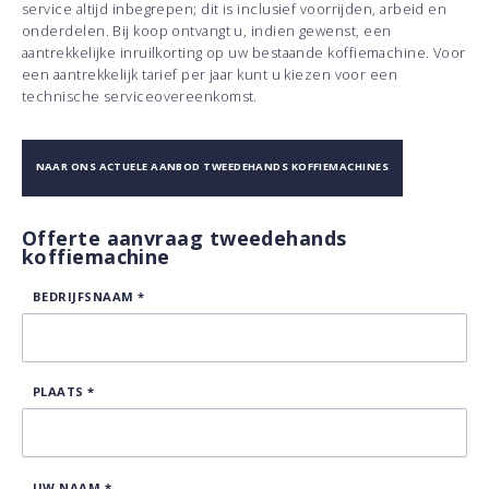
service altijd inbegrepen; dit is inclusief voorrijden, arbeid en
onderdelen. Bij koop ontvangt u, indien gewenst, een
aantrekkelijke inruilkorting op uw bestaande koffiemachine. Voor
een aantrekkelijk tarief per jaar kunt u kiezen voor een
technische serviceovereenkomst.
NAAR ONS ACTUELE AANBOD TWEEDEHANDS KOFFIEMACHINES
Offerte aanvraag tweedehands
koffiemachine
BEDRIJFSNAAM
*
PLAATS
*
UW NAAM
*