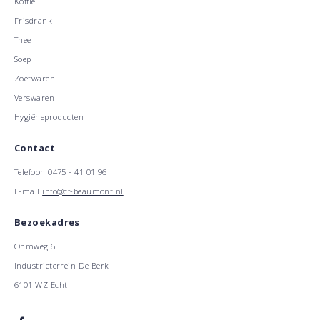
Koffie
Frisdrank
Thee
Soep
Zoetwaren
Verswaren
Hygiëneproducten
Contact
Telefoon
0475 - 41 01 96
E-mail
info@cf-beaumont.nl
Bezoekadres
Ohmweg 6
Industrieterrein De Berk
6101 WZ Echt