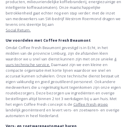
producten, milieuvriendelijke koffiebranderij, energiezuinige en
intelligente koffieautomaten). Onze maatschappelijke
betrokkenheid gaat echter nog een stap verder: met de inzet
van medewerkers van SW-bedrijf Westrom Roermond dragen we
tevens ons steentje bij aan
Social Return.
Uw voordelen met Coffee Fresh Beaumont
Omdat Coffee Fresh Beaumont gevestigd is in Echt, in het
midden van de provincie Limburg, zijn de afstanden klein
waardoor we u snel van dienst kunnen zijn met onze unieke
4
uurs technische service.
Daarnaast zijn we een kleine en
compacte organisatie met korte lijnen waardoor we snel en
accuraat kunnen schakelen. Onze technische dienst bestaat uit
eigen vakkundig en goed geoutilleerd personeel. Ook andere
medewerkers die u regelmatig kunt tegenkomen zijn onze eigen
routebezorgers. Deze bezorgen uw ingrediënten en overige
bestellingen altijd binnen 2 tot 3 werkdagen bij u aan huis. Met
het eigen Coffee Fresh concept is de
Coffee Fresh groep
landelijk georiënteerd en levert vers- en zoetwaren- en overige
automaten in heel Nederland.
Vers- en zoetwarenautomaat huren