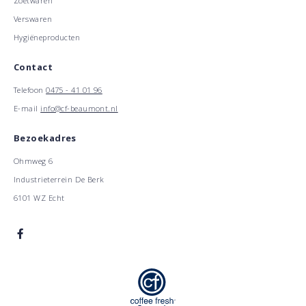
Zoetwaren
Verswaren
Hygiëneproducten
Contact
Telefoon
0475 - 41 01 96
E-mail
info@cf-beaumont.nl
Bezoekadres
Ohmweg 6
Industrieterrein De Berk
6101 WZ Echt