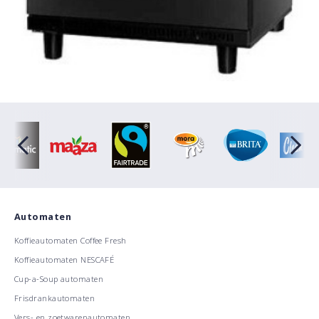
Automaten
Koffieautomaten Coffee Fresh
Koffieautomaten NESCAFÉ
Cup-a-Soup automaten
Frisdrankautomaten
Vers- en zoetwarenautomaten