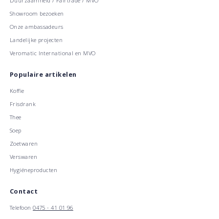
Duurzaamheid / Fairtrade / MVO
Showroom bezoeken
Onze ambassadeurs
Landelijke projecten
Veromatic International en MVO
Populaire artikelen
Koffie
Frisdrank
Thee
Soep
Zoetwaren
Verswaren
Hygiëneproducten
Contact
Telefoon
0475 - 41 01 96