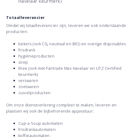
Havelaar keurmerk)
Totaalleverancier
Omdat wij totaalleverancier zijn, leveren we ook onderstaande
producten:
bekers (ook C0₂ neutraal en BIO) en overige disposables
frisdrank
hygiëneproducten
soep
thee (ook met Fairtrade Max Havelaar en UTZ Certified
keurmerk)
verswaren
zoetwaren
zuivelproducten
Om onze dienstverlening compleet te maken, leveren en
plaatsen wij ook de bijbehorende apparatuur:
Cup-a-Soup automaten
frisdrankautomaten
koffieautomaten