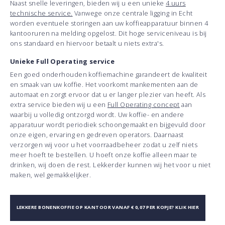
Naast snelle leveringen, bieden wij u een unieke
4 uurs
technische service.
Vanwege onze centrale ligging in Echt
worden eventuele storingen aan uw koffieapparatuur binnen 4
kantooruren na melding opgelost. Dit hoge serviceniveau is bij
ons standaard en hiervoor betaalt u niets extra's.
Unieke Full Operating service
Een goed onderhouden koffiemachine garandeert de kwaliteit
en smaak van uw koffie. Het voorkomt mankementen aan de
automaat en zorgt ervoor dat u er langer plezier van heeft. Als
extra service bieden wij u een
Full Operating concept
aan
waarbij u volledig ontzorgd wordt. Uw koffie- en andere
apparatuur wordt periodiek schoongemaakt en bijgevuld door
onze eigen, ervaring en gedreven operators. Daarnaast
verzorgen wij voor u het voorraadbeheer zodat u zelf niets
meer hoeft te bestellen. U hoeft onze koffie alleen maar te
drinken, wij doen de rest. Lekkerder kunnen wij het voor u niet
maken, wel gemakkelijker.
LEKKERE BONENKOFFIE OP KANTOOR VANAF € 0,07 PER KOPJE? KLIK HIER