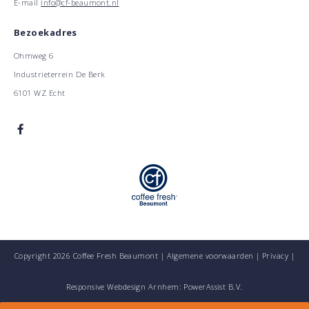
E-mail
info@cf-beaumont.nl
Bezoekadres
Ohmweg 6
Industrieterrein De Berk
6101 WZ Echt
Copyright 2026 Coffee Fresh Beaumont |
Algemene voorwaarden
|
Privacy
|
Responsive Webdesign Arnhem: PowerAssist B.V.